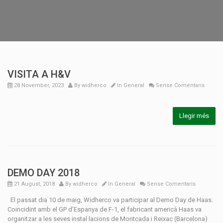
VISITA A H&V
28 November, 2023
By
widherco
In
General
Sense Comentaris
Llegir més
DEMO DAY 2018
21 August, 2018
By
widherco
In
General
Sense Comentaris
El passat dia 10 de maig, Widherco va participar al Demo Day de Haas.
Coincidint amb el GP d’Espanya de F-1, el fabricant americà Haas va
organitzar a les seves instal·lacions de Montcada i Reixac (Barcelona)