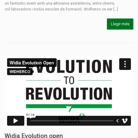
un fantàstic event amb una altíssima assistència, entre clients,
col·laboradors i inclús escoles de formació. Widherco va ser […]
Llegir més
Widia Evolution open