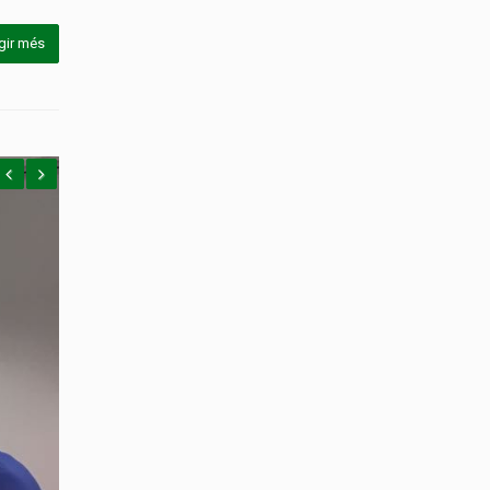
gir més
revious
Next