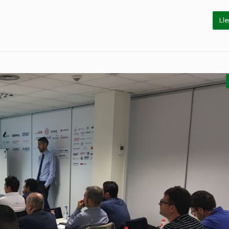
Lle
P