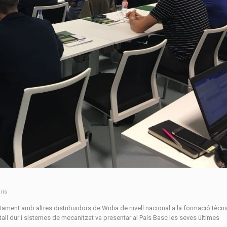
ris
ntament amb altres distribuidors de Widia de nivell nacional a la formació tècn
all dur i sistemes de mecanitzat va presentar al País Basc les seves últimes