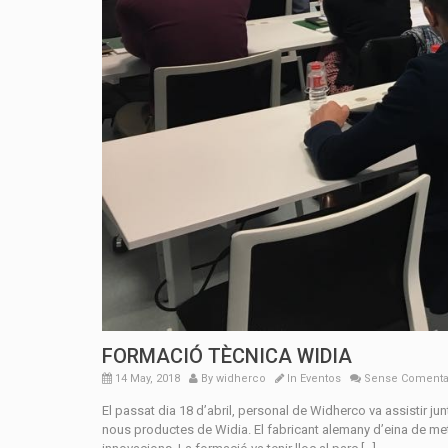
FORMACIÓ TÈCNICA WIDIA
14 May, 2018
By
widherco
In
Eventos
Sense Comenta
El passat dia 18 d’abril, personal de Widherco va assistir ju
nous productes de Widia. El fabricant alemany d’eina de met