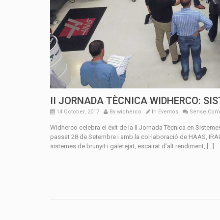
II JORNADA TÈCNICA WIDHERCO: SI
14 October, 2017
By
widherco
In
Eventos
Sense Come
Widherco celebra el éxit de la II Jornada Tècnica en Sistem
passat 28 de Setembre i amb la col·laboració de HAAS, IRAUP
sistemes de brunyit i galetejat, escairat d’alt rendiment, […]