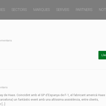
RES
SECTORS
MARQUES
SERVEIS
PARTNERS
NOT
mentaris
Lle
ntaris
ay de Haas. Coincidint amb el GP d’Espanya de F-1, el fabricant americà Haas
arcelona) un fantàstic event amb una altíssima assistència, entre clients,
 […]