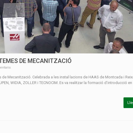
STEMES DE MECANITZACIÓ
ntaris
es de Mecanització. Celebrada a les instal·lacions de HAAS de Montcada i Reix
EN, WIDIA, ZOLLER i TECNOCIM. Es va realitzar la formació d’introducció en 
Lle