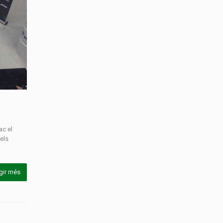
ac el
els
gir més