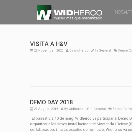
NOSALT
VISITA A H&V
28 November, 2023
By
widherco
In
General
Sense Co
DEMO DAY 2018
21 August, 2018
By
widherco
In
General
Sense Come
El passat dia 10 de maig, Widherco va participar al Demo D
organitzar a les seves instal·lacions de Montcada i Reixac (B
col·laboradors i inclús escoles de formació. Widherco va ser