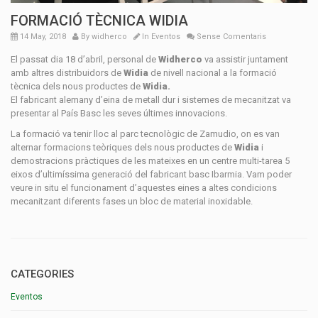
FORMACIÓ TÈCNICA WIDIA
14 May, 2018
By
widherco
In
Eventos
Sense Comentaris
El passat dia 18 d’abril, personal de
Widherco
va assistir juntament
amb altres distribuidors de
Widia
de nivell nacional a la formació
tècnica dels nous productes de
Widia.
El fabricant alemany d’eina de metall dur i sistemes de mecanitzat va
presentar al País Basc les seves últimes innovacions.
La formació va tenir lloc al parc tecnològic de Zamudio, on es van
alternar formacions teòriques dels nous productes de
Widia
i
demostracions pràctiques de les mateixes en un centre multi-tarea 5
eixos d’ultimíssima generació del fabricant basc Ibarmia. Vam poder
veure in situ el funcionament d’aquestes eines a altes condicions
mecanitzant diferents fases un bloc de material inoxidable.
CATEGORIES
Eventos