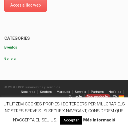
Acces al lloc web
CATEGORIES
Eventos
General
© WIDHERCO suministros y servicios
Nosaltres
Sectors
Marques
Serveis
Partners
Notícies
Contacte
Nou producte
CA:
UTILITZEM COOKIES PROPIES I DE TERCERS PER MILLORAR ELS
NOSTRES SERVEIS. SI SEGUEIX NAVEGANT, CONSIDEREM QUE
N'ACCEPTA EL SEU US.
Més informació
Acceptar